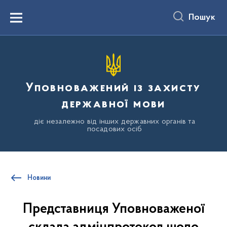
до
основного
Пошук
вмісту
Menu
Уповноважений із захисту
державної мови
діє незалежно від інших державних органів та
посадових осіб
Новини
Представниця Уповноваженої