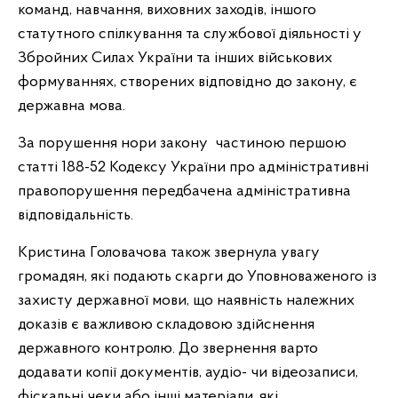
команд, навчання, виховних заходів, іншого
статутного спілкування та службової діяльності у
Збройних Силах України та інших військових
формуваннях, створених відповідно до закону, є
державна мова.
За порушення нори закону частиною першою
статті 188-52 Кодексу України про адміністративні
правопорушення передбачена адміністративна
відповідальність.
Кристина Головачова також звернула увагу
громадян, які подають скарги до Уповноваженого із
захисту державної мови, що наявність належних
доказів є важливою складовою здійснення
державного контролю. До звернення варто
додавати копії документів, аудіо- чи відеозаписи,
фіскальні чеки або інші матеріали, які