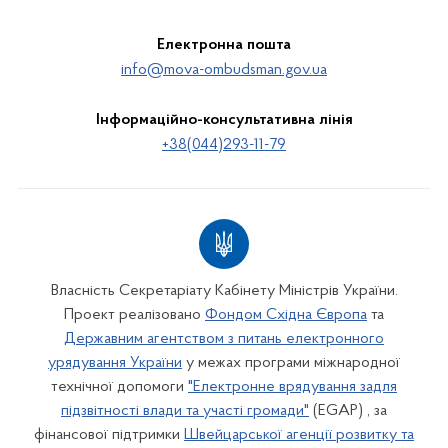
Електронна пошта
info@mova-ombudsman.gov.ua
Інформаційно-консультативна лінія
+38(044)293-11-79
Власність Секретаріату Кабінету Міністрів України.
Проект реалізовано
Фондом Східна Європа
та
Державним агентством з питань електронного
урядування України
у межах програми міжнародної
технічної допомоги
"Електронне врядування задля
підзвітності влади та участі громади"
(EGAP) , за
фінансової підтримки
Швейцарської агенції розвитку та