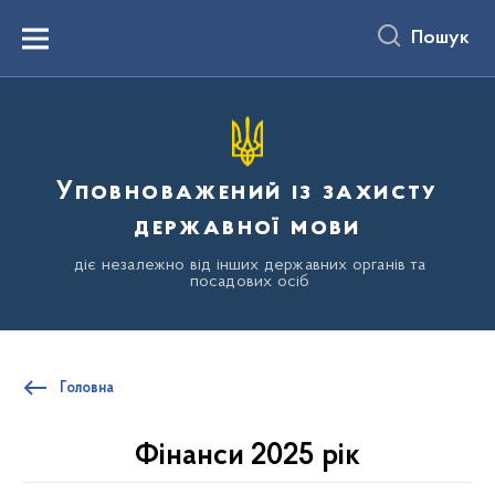
до
основного
Пошук
вмісту
Menu
Уповноважений із захисту
державної мови
діє незалежно від інших державних органів та
посадових осіб
Головна
Фінанси 2025 рік