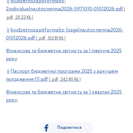
biudzetniizapitformabz-
2individualnautocnennia2026-5971010-01012026.pdf
(
.pdf , 211.23 Кб )
biudzetniizapitformabz-1zagalnautocnennia2026-
01012026.pdf
( .pdf , 153.81 Кб )
Фінансова та бюджетна звітність за І півріччя 2025
року
Паспорт бюджетної програми 2025 з аркушем
погодження (1).pdf
( .pdf , 242.85 Кб )
Фінансова та бюджетна звітність за 1 квартал 2025
року.
Поділитися