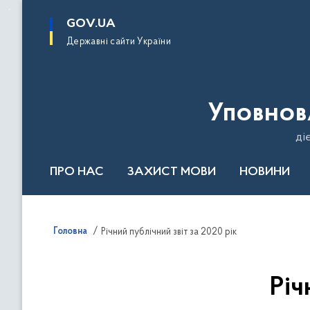
до
основного
GOV.UA
вмісту
Державні сайти України
Уповнов
ді
ПРО НАС
ЗАХИСТ МОВИ
НОВИНИ
Річний звіт 2024
Головна
Річний публічний звіт за 2020 рік
Річ