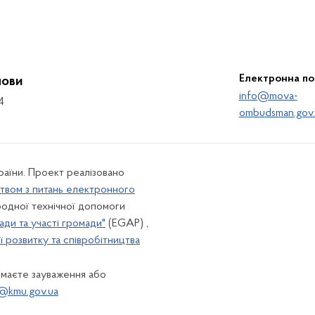
Електронна п
мови
info@mova-
4
ombudsman.gov.
країни. Проект реалізовано
твом з питань електронного
одної технічної допомоги
ади та участі громади"
(EGAP) ,
 розвитку та співробітництва
 маєте зауваження або
@kmu.gov.ua