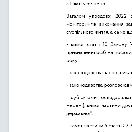
а План уточнено.
Загалом упродовж 2022 р
моніторингів виконання за
суспільного життя, а саме 
- вимог статті 10 Закону
призначенні осіб на посади
року;
- законодавства засновника
- законодавства розповсюд
- суб'єктами господарюван
мережі), вимог частини дру
державної";
- вимог частини 6 статті 2