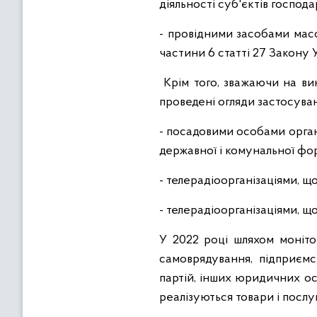
діяльності суб'єктів господ
- провідними засобами масо
частини 6 статті 27 Закону
Крім того, зважаючи на вик
проведені огляди застосува
- посадовими особами орган
державної і комунальної фо
- телерадіоорганізаціями, 
- телерадіоорганізаціями, 
У 2022 році шляхом моніто
самоврядування, підприємс
партій, інших юридичних осі
реалізуються товари і послуги