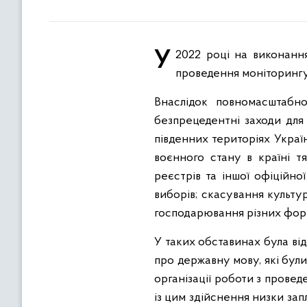
У 2022 році на виконання пункту 2 частини четвертої статті 49 Закону Уповноваженим було забезпечено
проведення моніторингу
Внаслідок повномасштабн
безпрецедентні заходи для
південних територіях Украї
воєнного стану в країні 
реєстрів та іншої офіційно
виборів; скасування культу
господарювання різних форм
У таких обставинах була ві
про державну мову, які бул
організації роботи з прове
із цим здійснення низки за