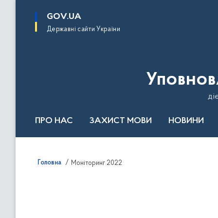
до
основного
GOV.UA
вмісту
Державні сайти України
Уповнов
ді
ПРО НАС
ЗАХИСТ МОВИ
НОВИНИ
Річний звіт 2024
Головна
Моніторинг 2022