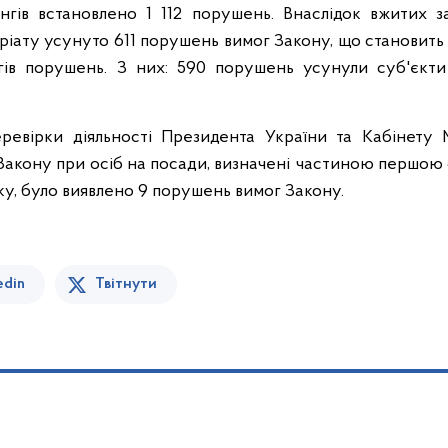
гів встановлено 1 112 порушень. Внаслідок вжитих з
іату усунуто 611 порушень вимог Закону, що становить 
гів порушень. З них: 590 порушень усунули суб'єкти
евірки діяльності Президента України та Кабінету М
Закону при осіб на посади, визначені частиною першою с
оку, було виявлено 9 порушень вимог Закону.
edin
Твітнути