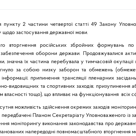
 щодо застосування державної мови.
ого вторгнення російських збройних формувань по в
 забезпечення оборони держави. Продовжувалися активн
ни, значна їх частина перебувала у тимчасовій окупації 
тягнуло за собою низку заборон та обмежень (обмеж
ї інформації; припинення трансляції пленарних засіда
рно-видовищних та спортивних заходів; призупинення або
 власності тощо), що впливає на функціонування всіх с
дсутня можливість здійснення окремих заходів монітори
и передбачені Планом Секретаріату Уповноваженого із 
дення моніторингу виконання законодавства про державну 
планованих напередодні повномасштабного вторгнення мо