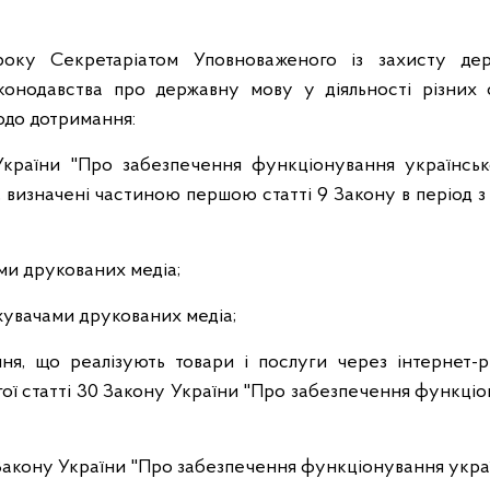
оку Секретаріатом Уповноваженого із захисту де
конодавства про державну мову у діяльності різних 
щодо дотримання:
 України "Про забезпечення функціонування українськ
, визначені частиною першою статті 9 Закону в період з 
ми друкованих медіа;
жувачами друкованих медіа;
ня, що реалізують товари і послуги через інтернет-р
гої статті 30 Закону України "Про забезпечення функціо
7 Закону України "Про забезпечення функціонування украї