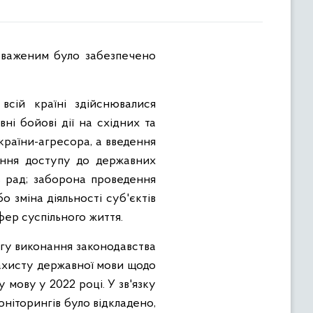
сій країні здійснювалися
і бойові дії на східних та
країни-агресора, а введення
ення доступу до державних
нь рад; заборона проведення
 зміна діяльності суб'єктів
фер суспільного життя.
нгу виконання законодавства
захисту державної мови щодо
мову у 2022 році. У зв'язку
ніторингів було відкладено,