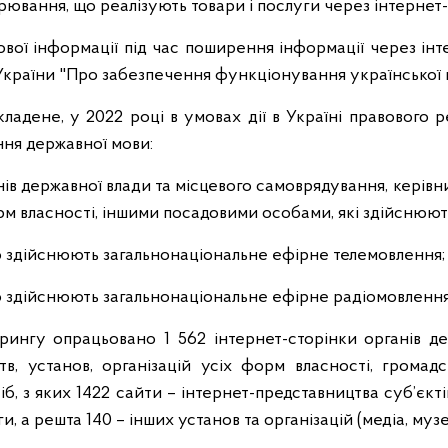
арювання, що реалізують товари і послуги через інтерне
вої інформації під час поширення інформації через ін
 України "Про забезпечення функціонування української 
ладене, у 2022 році в умовах дії в Україні правового
ння державної мови:
ів державної влади та місцевого самоврядування, керівни
рм власності, іншими посадовими особами, які здійснюю
що здійснюють загальнонаціональне ефірне телемовлення
що здійснюють загальнонаціональне ефірне радіомовленн
рингу опрацьовано 1 562 інтернет-сторінки органів де
тв, установ, організацій усіх форм власності, громадс
б, з яких 1422 сайти – інтернет-представництва суб’єкт
, а решта 140 – інших установ та організацій (медіа, музеї,