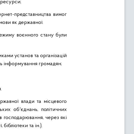
т-ресурси;
тернет-представництва вимог
мови як державної.
 режиму воєнного стану були
ками установ та організацій
ть інформування громадян;
;
я.
ржавної влади та місцевого
ьких об'єднань, політичних
ів господарювання, через які
 бібліотеки та ін.).