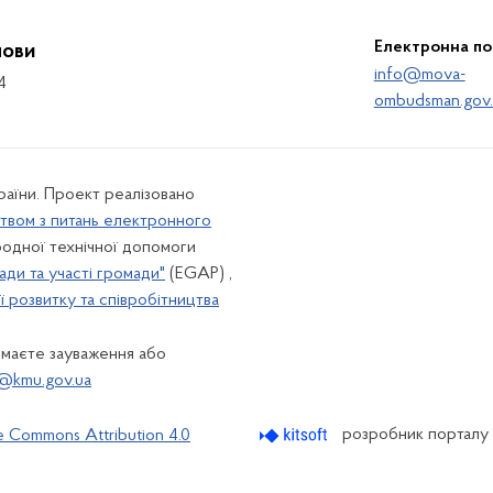
Електронна п
мови
info@mova-
4
ombudsman.gov.
країни. Проект реалізовано
твом з питань електронного
одної технічної допомоги
ади та участі громади"
(EGAP) ,
 розвитку та співробітництва
 маєте зауваження або
@kmu.gov.ua
розробник порталу
e Commons Attribution 4.0