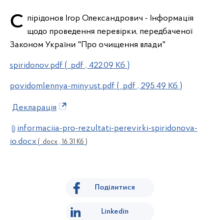
Спірідонов Ігор Олександрович - Інформація
щодо проведення перевірки, передбаченої
Законом України "Про очищення влади"
spiridonov.pdf ( .pdf , 422.09 Кб )
povidomlennya-minyust.pdf ( .pdf , 295.49 Кб )
Декларація
informaciia-pro-rezultati-perevirki-spiridonova-
io.docx
( .docx , 16.31 Кб )
Поділитися
Linkedin