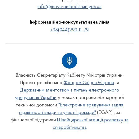
info@mova-ombudsman.gov.ua
Інформаційно-консультативна лінія
+38(044)293-11-79
Власність Секретаріату Кабінету Міністрів України.
Проект реалізовано
Фондом Східна Європа
та
Державним агентством з питань електронного
урядування України
у межах програми міжнародної
технічної допомоги
"Електронне врядування задля
підзвітності влади та участі громади"
(EGAP) , за
фінансової підтримки
Швейцарської агенції розвитку та
співробітництва