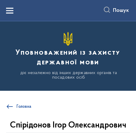
до
основного
Пошук
вмісту
Menu
Уповноважений із захисту
державної мови
діє незалежно від інших державних органів та
посадових осіб
Головна
Спірідонов Ігор Олександрович