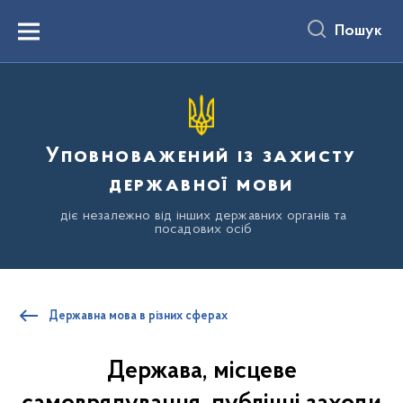
до
основного
Пошук
вмісту
Menu
Уповноважений із захисту
державної мови
діє незалежно від інших державних органів та
посадових осіб
Державна мова в різних сферах
Держава, місцеве