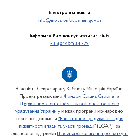
Електронна пошта
info@mova-ombudsman.gov.ua
Інформаційно-консультативна лінія
+38(044)293-11-79
Власність Секретаріату Кабінету Міністрів України.
Проект реалізовано
Фондом Східна Європа
та
Державним агентством з питань електронного
урядування України
у межах програми міжнародної
технічної допомоги
"Електронне врядування задля
підзвітності влади та участі громади"
(EGAP) , за
фінансової підтримки
Швейцарської агенції розвитку та