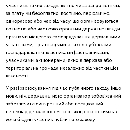
учасників таких заходів вільно чи за запрошенням,
за плату чи безоплатно, постійно, періодично,
одноразово або час від часу, що організовуються
повністю або частково органами державної влади,
органами місцевого самоврядування, державними
установами, організаціями, а також суб’єктами
господарювання, власниками (засновниками,
учасниками, акціонерами) яких є держава або
територіальна громада незалежно від частки цієї
власності.
У разі застосування під час публічного заходу іншої
мови, ніж державна, його організатор зобов’язаний
забезпечити синхронний або послідовний
переклад державною мовою, якщо цього вимагає
хоча б один учасник публічного заходу.