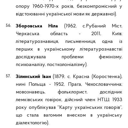
опору 1960-1970-х років, безкомпромісний у
відстоюванні української мови як державної).
Зборовська Ніла
(1962, с.Рубаний Міст,
Черкаська область - 2011, Київ;
літературознавиця, письменниця, одна із
перших в українському літературознавстві
досліджувала проблеми фемінізму,
психоаналізу, постколоніалізму).
Зілинський Іван
(1879, с. Красна (Коростенка),
нині Польща - 1952, Прага, Чехословаччина;
мовознавець, фольклорист, дослідник
лемківських говірок, дійсний член НТШ; 1933
року опублікував “Карту українських говорів”,
що стала вагомим внеском в українську
діалектологію).