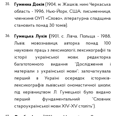
Гуменна Докія
(1904, м. Жашків, нині Черкаська
область - 1996, Нью-Йорк, США; письменниця,
членкиня ОУП «Слово», літературна спадщина
становить понад 30 томів).
Гумецька Лукія (
1901, с. Лівча, Польща - 1988,
Львів; мовознавиця, авторка понад 100
наукових праць з лексикології, лексикографії та
історії української мови; редакторка
багатотомного видання “Дослідження і
матеріали з української мови”; започаткувала
перший в Україні осередок істориків-
лексикографів львівської ономастичної школи;
під керівництвом Л. Гумецької було видано
перший фундаментальний “Словник
староукраїнської мови XIV-XV століть”).