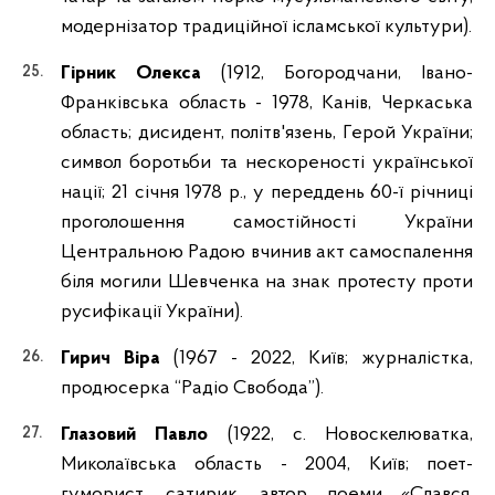
модернізатор традиційної ісламської культури).
Гірник Олекса
(1912, Богородчани, Івано-
Франківська область - 1978, Канів, Черкаська
область; дисидент, політв'язень, Герой України;
символ боротьби та нескореності української
нації; 21 січня 1978 р., у переддень 60-ї річниці
проголошення самостійності України
Центральною Радою вчинив акт самоспалення
біля могили Шевченка на знак протесту проти
русифікації України).
Гирич Віра
(1967 - 2022, Київ; журналістка,
продюсерка “Радіо Свобода”).
Глазовий Павло
(1922, с. Новоскелюватка,
Миколаївська область - 2004, Київ; поет-
гуморист, сатирик, автор поеми «Слався,