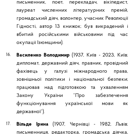
письменник, поет, перекладач, вікіпедист,
лауреат численних літературних премій,
громадський діяч, волонтер, учасник Революції
Гідності, автор 13 книжок; був викрадений і
вбитий російськими військовими під час
окупації Ізюмщини).
Василенко Володимир
(1937, Київ - 2023, Київ;
дипломат, державний діяч, правник, провідний
фахівець у галузі міжнародного права,
зовнішньої політики і національної безпеки;
працював над підготовкою та ухваленням
Закону України “Про забезпечення
функціонування української мови як
державної”).
Вільде Ірина
(1907, Чернівці - 1982, Львів;
письменниця, редакторка, громадська діячка,