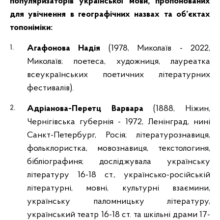
популяризаторів української мови, пропонованих
для увічнення в географічних назвах та об’єктах
топоніміки:
Агафонова Надія
(1978, Миколаїв - 2022,
Миколаїв; поетеса, художниця, лауреатка
всеукраїнських поетичних літературних
фестивалів).
Адріанова-Перетц Варвара
(1888, Ніжин,
Чернігівська губернія - 1972, Ленінград, нині
Санкт-Петербург, Росія; літературознавиця,
фольклористка, мовознавиця, текстологиня,
бібліографиня; досліджувала українську
літературу 16-18 ст., українсько-російській
літературні, мовні, культурні взаємини,
українську паломницьку літературу,
український театр 16-18 ст. та шкільні драми 17-