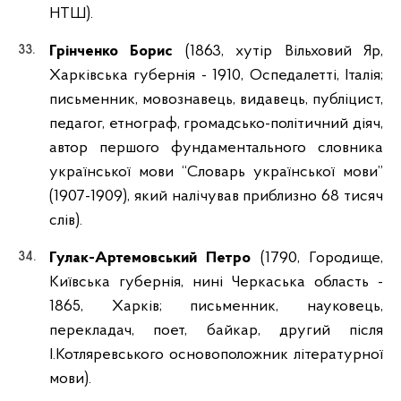
НТШ).
Грінченко Борис
(1863, хутір Вільховий Яр,
Харківська губернія - 1910, Оспедалетті, Італія;
письменник, мовознавець, видавець, публіцист,
педагог, етнограф, громадсько-політичний діяч,
автор першого фундаментального словника
української мови “Словарь української мови”
(1907-1909), який налічував приблизно 68 тисяч
слів).
Гулак-Артемовський Петро
(1790, Городище,
Київська губернія, нині Черкаська область -
1865, Харків; письменник, науковець,
перекладач, поет, байкар, другий після
І.Котляревського основоположник літературної
мови).