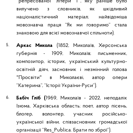
"репресованої" літери “Ґ”, яку раніше було
вилучено з словників, як шкідливий
націоналістичний матеріал; найвідоміша
мовознавча праця “Як ми говоримо” стала
знаковою для всієї мовознавчої спільноти).
Аркас Микола
(1852, Миколаїв, Херсонська
губернія - 1909, Миколаїв; письменник,
композитор, історик, український культурно-
освітній діяч, засновник і незмінний голова
"Просвіти" в Миколаєві, автор опери
“Катерина”, “Історії України-Руси”).
Бабіч Гліб (
1969, Миколаїв - 2022, неподалік
Ізюма, Харківська область; поет, автор пісень,
блогер, волонтер, учасник російсько-
української війни, співзасновник громадської
організації “Res_Publica. Брати по зброї”).