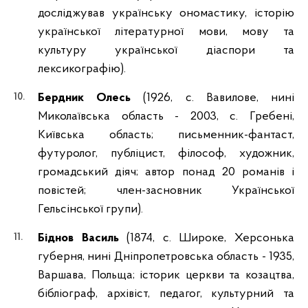
досліджував українську ономастику, історію
української літературної мови, мову та
культуру української діаспори та
лексикографію).
Бердник Олесь
(1926, с. Вавилове, нині
Миколаївська область - 2003, с. Гребені,
Київська область; письменник-фантаст,
футуролог, публіцист, філософ, художник,
громадський діяч; автор понад 20 романів і
повістей; член-засновник Української
Гельсінської групи).
Біднов Василь
(1874, с. Широке, Херсонька
губерня, нині Дніпропетровська область - 1935,
Варшава, Польща; історик церкви та козацтва,
бібліограф, архівіст, педагог, культурний та