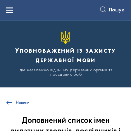
до
основного
Пошук
вмісту
Menu
Уповноважений із захисту
державної мови
діє незалежно від інших державних органів та
посадових осіб
Новини
Доповнений список імен