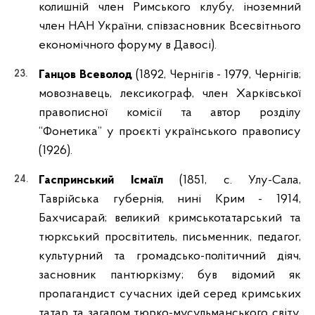
колишній член Римського клубу, іноземний
член НАН України, співзасновник Всесвітнього
економічного форуму в Давосі).
Ганцов Всеволод
(1892, Чернігів - 1979, Чернігів;
мовознавець, лексикограф, член Харківської
правописної комісії та автор розділу
“Фонетика” у проєкті українського правопису
(1926).
Гаспринський Ісмаїл
(1851, с. Улу-Сала,
Таврійська губернія, нині Крим - 1914,
Бахчисарай; великий кримськотатарський та
тюркський просвітитель, письменник, педагог,
культурний та громадсько-політичний діяч,
засновник пантюркізму; був відомий як
пропагандист сучасних ідей серед кримських
татар та загалом тюрко-мусульманського світу,