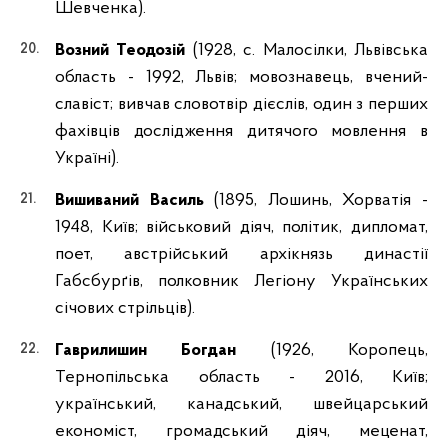
Шевченка).
Возний Теодозій
(1928, с. Малосілки, Львівська
область - 1992, Львів; мовознавець, вчений-
славіст; вивчав словотвір дієслів, один з перших
фахівців дослідження дитячого мовлення в
Україні).
Вишиваний Василь
(1895, Лошинь, Хорватія -
1948, Київ; військовий діяч, політик, дипломат,
поет, австрійський архікнязь династії
Габсбурґів, полковник Легіону Українських
січових стрільців).
Гаврилишин Богдан
(1926, Коропець,
Тернопільська область - 2016, Київ;
український, канадський, швейцарський
економіст, громадський діяч, меценат,