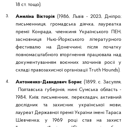
18 ст. тощо).
Амеліна Вікторія
(1986, Львів - 2023, Дніпро;
письменниця, громадська діячка, лауреатка
премії Конрада, членкиня Українського ПЕН,
засновниця Нью-Йоркського літературного
фестивалю на Донеччині; після початку
повномасштабного вторгнення працювала над
документуванням воєнних злочинів росії у
складі правозахисної організації Truth Hounds).
Антоненко-Давидович Борис
(1899, с. Засулля,
Полтавська губернія, нині Сумська область -
1984, Київ; письменник, перекладач, активний
дослідник та захисник української мови,
лауреат Державної премії України імені Тараса
Шевченка; у 1969 році став на захист