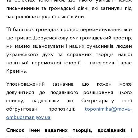
та об’єктах топоніміки. До нього увійшли також
письменники та громадські діячі, які загинули під
час російсько-української війни.
“В багатьох громадах процес перейменування все
ще триває. Дерусифіковуючи громадський простір,
ми маємо вшановувати і наших сучасників, людей
українського духу та справжніх творців нашої
новітньої переможної історії”, - наголосив Тарас
Кремінь.
Уповноважений зазначив, що кожен може
долучитися до подальшого розширення цього
списку, надіславши до Секретаріату свої
обгрунтовані пропозиції:
toponimika@mova-
ombudsman.gov.ua
Список імен видатних творців, дослідників і