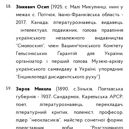
Зінкевич Осип
(1925, с. Малі Микулинці, нині у
межах с. Потічок, Івано-Франківська область -
2017, Канада; літературознавець, видавець,
інтелектуал, подвижник, голова правління
українського незалежного видавництва
“Смолоскип”, член Вашинґтонського Комітету
Гельсінкських Ґарантій для України,
організатор і перший голова Музею-архіву
українського самвидаву в Україні, упорядник
“Енциклопедії дисидентського руху”).
Зеров Микола
(1890, с.Зіньків, Полтавська
губернія - 1937, Сандармох, Карельська АРСР;
поет, літературознавець, перекладач,
літературний критик, полеміст, професор,
лідер “неокласиків”, майстер сонетної форми;
представник доби “Розстріляного