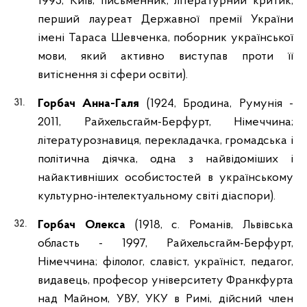
1995, Київ; письменник, літературний критик,
перший лауреат Державної премії України
імені Тараса Шевченка, поборник української
мови, який активно виступав проти її
витіснення зі сфери освіти).
Горбач Анна-Галя
(1924, Бродина, Румунія -
2011, Райхельсгайм-Берфурт, Німеччина;
літературознавиця, перекладачка, громадська і
політична діячка, одна з найвідоміших і
найактивніших особистостей в українському
культурно-інтелектуальному світі діаспори).
Горбач Олекса
(1918, с. Романів, Львівська
область - 1997, Райхельсгайм-Берфурт,
Німеччина; філолог, славіст, україніст, педагог,
видавець, професор університету Франкфурта
над Майном, УВУ, УКУ в Римі, дійсний член