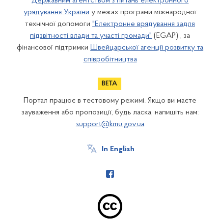
Державним агентством з питань електронного
урядування України
у межах програми міжнародної
технічної допомоги
"Електронне врядування задля
підзвітності влади та участі громади"
(EGAP) , за
фінансової підтримки
Швейцарської агенції розвитку та
співробітництва
Портал працює в тестовому режимі. Якщо ви маєте
зауваження або пропозиції, будь ласка, напишіть нам:
support@kmu.gov.ua
In English