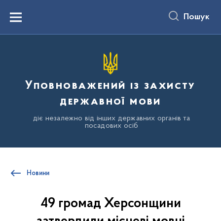
до
основного
Пошук
вмісту
Menu
Уповноважений із захисту
державної мови
діє незалежно від інших державних органів та
посадових осіб
Новини
49 громад Херсонщини