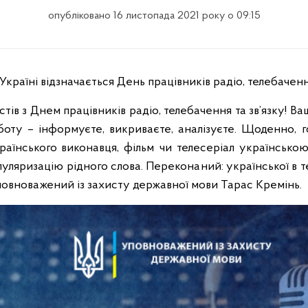
опубліковано 16 листопада 2021 року о 09:15
 Україні відзначається День працівників радіо, телебачення
стів з Днем працівників радіо, телебачення та зв’язку! Ва
оту – інформуєте, викриваєте, аналізуєте. Щоденно, 
аїнського виконавця, фільм чи телесеріал українською
уляризацію рідного слова. Переконаний: української в т
 Уповноважений із захисту державної мови Тарас Кремінь.