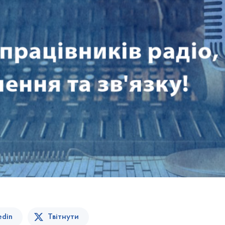
edin
Твітнути