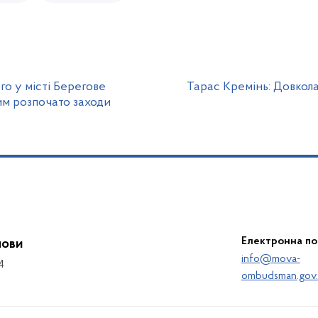
го у місті Берегове
Тарас Кремінь: Довкола
м розпочато заходи
Електронна п
мови
info@mova-
4
ombudsman.gov.