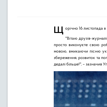
Щорічно 16 листопада в
"Вітаю друзів-журналі
просто виконуєте свою роб
мовою, вмикаючи пісню укр
збереження, розвиток та поп
дедалі більше!", – зазначив