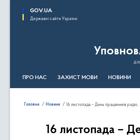
до
основного
GOV.UA
вмісту
Державні сайти України
Уповнов
ді
ПРО НАС
ЗАХИСТ МОВИ
НОВИНИ
Річний звіт 2024
Головна
Новини
16 листопада – День працівників радіо,
16 листопада – Де