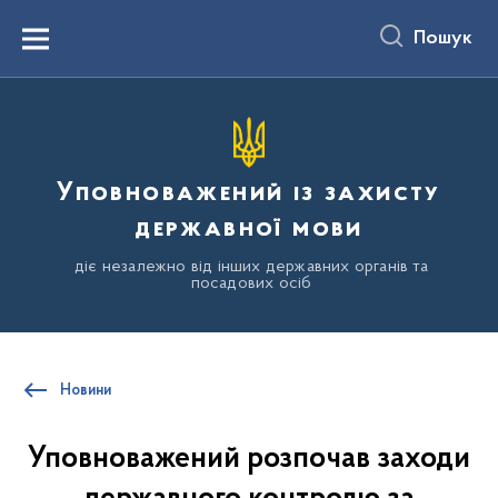
до
основного
Пошук
вмісту
Menu
Уповноважений із захисту
державної мови
діє незалежно від інших державних органів та
посадових осіб
Новини
Уповноважений розпочав заходи