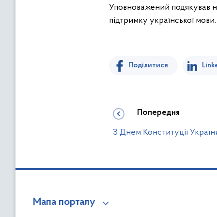
Уповноважений подякував н
підтримку української мови.
Поділитися
Link
Попередня
З Днем Конституції Україн
Мапа порталу