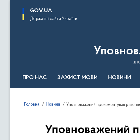
до
основного
GOV.UA
вмісту
Державні сайти України
Уповнов
ді
ПРО НАС
ЗАХИСТ МОВИ
НОВИНИ
Річний звіт 2024
Головна
Новини
Уповноважений прокоментував рішення
Уповноважений п