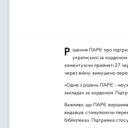
Рішення ПАРЄ про підтримку української мови - це про нові можливості для утвердження та популяризації
української за кордоном
коментуючи прийняті 27 чер
через війну, вимушено пере
«Одне з рішень ПАРЄ - неух
закладах за кордоном. Підтр
Важливо, що ПАРЄ вирішила 
видавців, стимулюючи перек
бібліотеках. Підтримка стосу