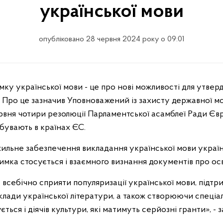
української мови
опубліковано 28 червня 2024 року о 09:01
. Про це зазначив Уповноважений із захисту державної м
вня чотири резолюції Парламентської асамблеї Ради Євро
бувають в країнах ЄС.
ильне забезпечення викладання української мови україн
имка стосується і взаємного визнання документів про осв
всебічно сприяти популяризації української мови, під
лади української літератури, а також створюючи спеціал
ється і діячів культури, які матимуть серйозні гранти», -