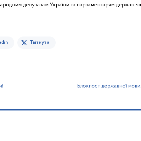
ародним депутатам України та парламентарям держав-чл
edin
Твітнути
и!
Блокпост державної мови.