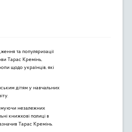
ови Тарас Кремінь,
пи щодо українців, які
ським дітям у навчальних
іту.
тримуючи незалежних
ьні книжкові полиці в
 зазначив Тарас Кремінь.