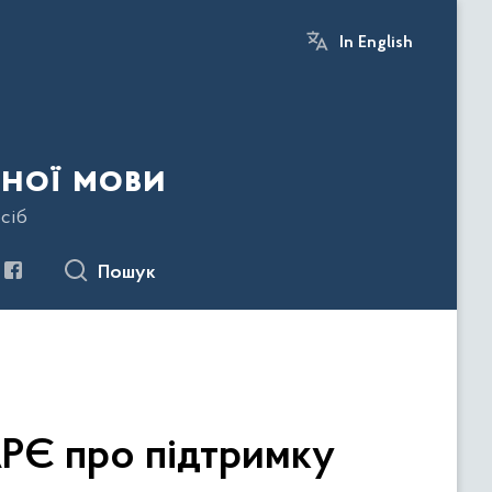
In English
ної мови
сіб
Пошук
РЄ про підтримку