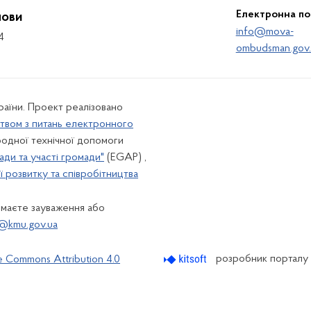
Електронна п
мови
info@mova-
4
ombudsman.gov.
країни. Проект реалізовано
твом з питань електронного
одної технічної допомоги
ади та участі громади"
(EGAP) ,
 розвитку та співробітництва
 маєте зауваження або
@kmu.gov.ua
розробник порталу
e Commons Attribution 4.0