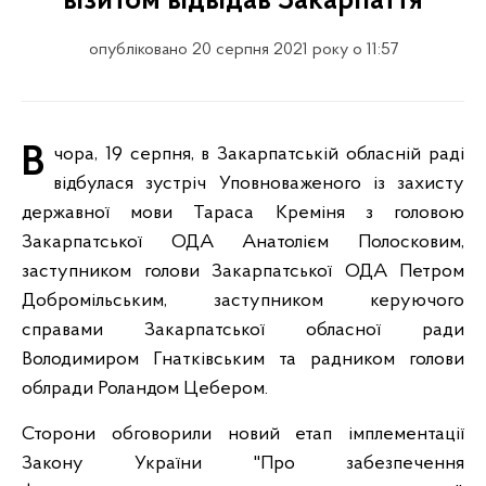
візитом відвідав Закарпаття
опубліковано 20 серпня 2021 року о 11:57
Вчора, 19 серпня, в Закарпатській обласній раді
відбулася зустріч Уповноваженого із захисту
державної мови Тараса Креміня з головою
Закарпатської ОДА Анатолієм Полосковим,
заступником голови Закарпатської ОДА Петром
Добромільським, заступником керуючого
справами Закарпатської обласної ради
Володимиром Гнатківським та радником голови
облради Роландом Цебером.
Сторони обговорили новий етап імплементації
Закону України "Про забезпечення