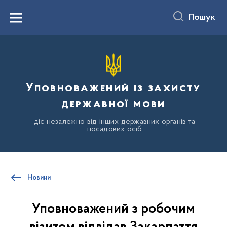
до
основного
Пошук
вмісту
Menu
Уповноважений із захисту
державної мови
діє незалежно від інших державних органів та
посадових осіб
Новини
Уповноважений з робочим