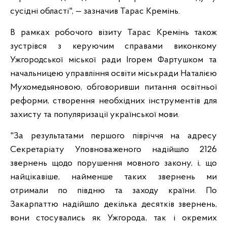
сусідні області", — зазначив Тарас Кремінь.
В рамках робочого візиту Тарас Кремінь також
зустрівся з керуючим справами виконкому
Ужгородської міської ради Ігорем Фартушком та
начальницею управління освіти міськради Наталією
Мухомедьяновою, обговоривши питання освітньої
реформи, створення необхідних інструментів для
захисту та популяризації української мови.
"За результатами першого півріччя на адресу
Секретаріату Уповноваженого надійшло 2126
звернень щодо порушення мовного закону, і, що
найцікавіше, найменше таких звернень ми
отримали по півдню та заходу країни. По
Закарпаттю надійшло декілька десятків звернень,
вони стосувались як Ужгорода, так і окремих