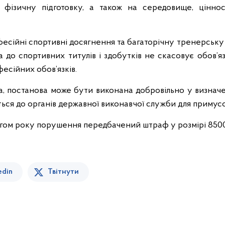
фізичну підготовку, а також на середовище, цінност
фесійні спортивні досягнення та багаторічну тренерську 
га до спортивних титулів і здобутків не скасовує обов’
есійних обов’язків.
а, постанова може бути виконана добровільно у визначе
ся до органів державної виконавчої служби для примусо
тягом року порушення передбачений штраф у розмірі 850
edin
Твітнути