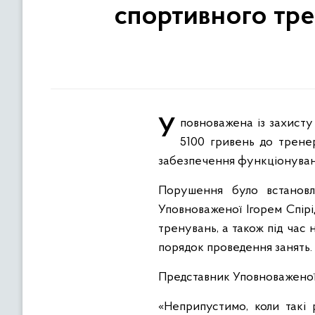
спортивного тре
Уповноважена із захисту державної мови застосувала адміністративне стягнення у вигляді штрафу в розмірі
5100 гривень до трене
забезпечення функціонуванн
Порушення було встановл
Уповноваженої Ігорем Спір
тренувань, а також під час 
порядок проведення занять.
Представник Уповноваженої
«Неприпустимо, коли такі 