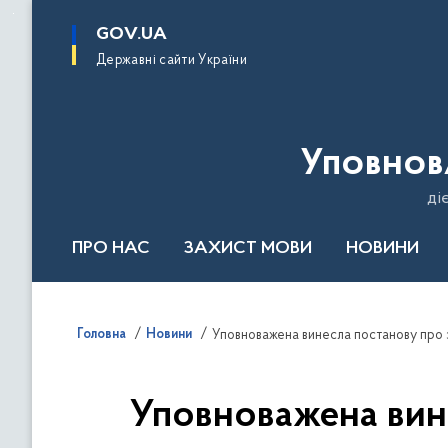
до
основного
GOV.UA
вмісту
Державні сайти України
Уповнов
ді
ПРО НАС
ЗАХИСТ МОВИ
НОВИНИ
Річний звіт 2024
Головна
Новини
Уповноважена вин