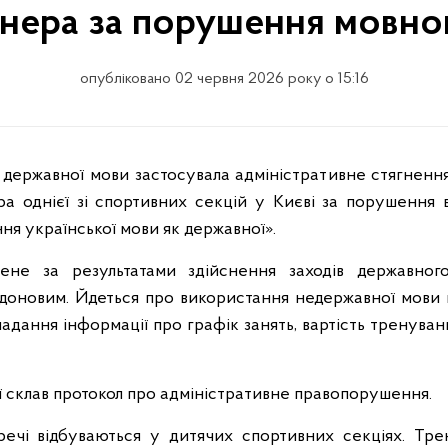
нера за порушення мовно
опубліковано 02 червня 2026 року о 15:16
ра однієї зі спортивних секцій у Києві за порушення
я української мови як державної».
ене за результатами здійснення заходів державног
ідоновим. Йдеться про використання недержавної мови 
надання інформації про графік занять, вартість тренуван
 склав протокол про адміністративне правопорушення.
речі відбуваються у дитячих спортивних секціях. Тре