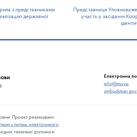
рила з представниками
Представниця Уповноважен
еалізацію державної
участь у засіданні Коо
іденти
Електронна п
мови
info@mova-
4
ombudsman.gov.
країни. Проект реалізовано
твом з питань електронного
одної технічної допомоги