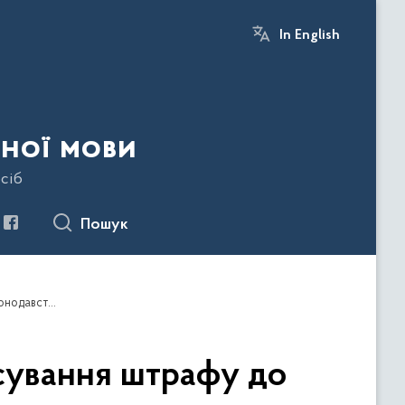
In English
ної мови
сіб
Пошук
Уповноважена винесла постанову про застосування штрафу до спортивного тренера за порушення мовного законодавства
сування штрафу до