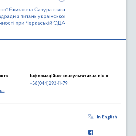
ої Єлизавета Сачура взяла
рдради з питань української
чності при Черкаській ОДА
ошта
Інформаційно-консультативна лінія
+38(044)293-11-79
ua
In English