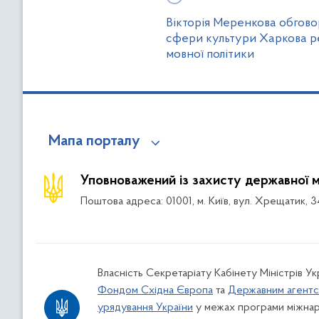
Вікторія Меренкова обгово
сфери культури Харкова р
мовної політики
Мапа порталу
Уповноважений із захисту державної 
Поштова адреса: 01001, м. Київ, вул. Хрещатик, 3
Власність Секретаріату Кабінету Міністрів У
Фондом Східна Європа
та
Державним агентс
урядування України
у межах програми міжнар