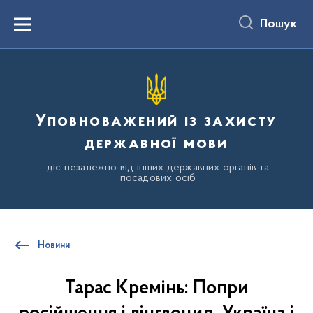
до
основного
Пошук
вмісту
Menu
Уповноважений із захисту
державної мови
діє незалежно від інших державних органів та
посадових осіб
Новини
Тарас Кремінь: Попри