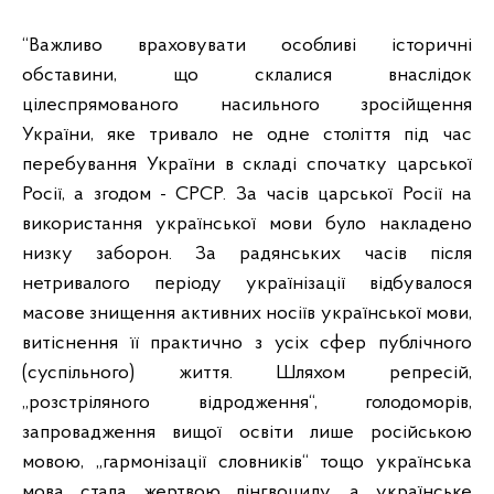
“Важливо враховувати особливі історичні
обставини, що склалися внаслідок
цілеспрямованого насильного зросійщення
України, яке тривало не одне століття під час
перебування України в складі спочатку царської
Росії, а згодом - СРСР. За часів царської Росії на
використання української мови було накладено
низку заборон. За радянських часів після
нетривалого періоду українізації відбувалося
масове знищення активних носіїв української мови,
витіснення її практично з усіх сфер публічного
(суспільного) життя. Шляхом репресій,
„розстріляного відродження“, голодоморів,
запровадження вищої освіти лише російською
мовою, „гармонізації словників“ тощо українська
мова стала жертвою лінгвоциду, а українське