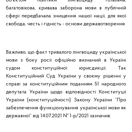
об’єктом політики лінгвоциду. Тотальна,
багатовікова, кривава заборона мови в публічній
сфері передбачала знищення нашої нації, для якої
свобода, честь і гідність - основи державотворення.
Важливо, що факт тривалого лінгвоциду української
мови з боку росії офіційно визнаний в Україні
судом конституційної юрисдикції. Так
Конституційний Суд України у своєму рішенні у
справі за конституційним поданням 51 народного
депутата України щодо відповідності Конституції
України (конституційності) Закону України “Про
забезпечення функціонування української мови як
державної” від 14.07.2021 № 1-р/2021 зазначив: