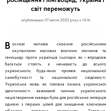
російщення і лінгвоцид, Україна і
світ переможуть
опубліковано 07 квітня 2022 року о 14:16
В основі мотивів скоєння російськими
окупантами масових воєнних злочинів та
геноциду проти українців сьогодні, як і впродовж
багатьох століть, є ненависть до всього
українського, будь-яких проявів національної
самобутності та національної свідомості.
Українська мова, як головна ознака української
ідентичності, важливий чинник українського
націєтворення завжди була для російських імперців
однією з перших цілей для знищення, ключовим