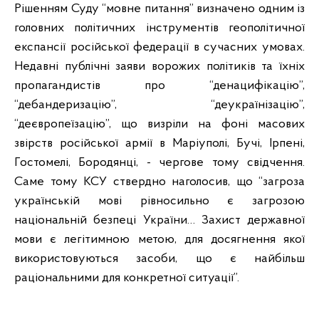
Рішенням Суду “мовне питання” визначено одним із
головних політичних інструментів геополітичної
експансії російської федерації в сучасних умовах.
Недавні публічні заяви ворожих політиків та їхніх
пропагандистів про “денацифікацію”,
“дебандеризацію”, “деукраїнізацію”,
“деєвропеїзацію”, що визріли на фоні масових
звірств російської армії в Маріуполі, Бучі, Ірпені,
Гостомелі, Бородянці, - чергове тому свідчення.
Саме тому КСУ ствердно наголосив, що “загроза
українській мові рівносильно є загрозою
національній безпеці України… Захист державної
мови є легітимною метою, для досягнення якої
використовуються засоби, що є найбільш
раціональними для конкретної ситуації”.