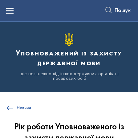
до
основного
Пошук
вмісту
Menu
Уповноважений із захисту
державної мови
діє незалежно від інших державних органів та
посадових осіб
Новини
Рік роботи Уповноваженого із