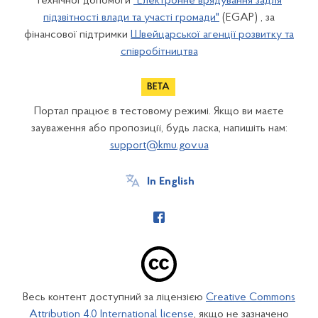
технічної допомоги
"Електронне врядування задля
підзвітності влади та участі громади"
(EGAP) , за
фінансової підтримки
Швейцарської агенції розвитку та
співробітництва
Портал працює в тестовому режимі. Якщо ви маєте
зауваження або пропозиції, будь ласка, напишіть нам:
support@kmu.gov.ua
In English
Весь контент доступний за ліцензією
Creative Commons
Attribution 4.0 International license
, якщо не зазначено