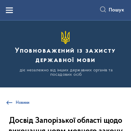
до
основного
Пошук
вмісту
Menu
Уповноважений із захисту
державної мови
діє незалежно від інших державних органів та
посадових осіб
Новини
Досвід Запорізької області щодо