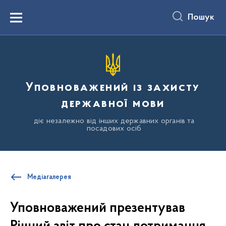
до
основного
Пошук
вмісту
Menu
Уповноважений із захисту
державної мови
діє незалежно від інших державних органів та
посадових осіб
Медіагалерея
Уповноважений презентував