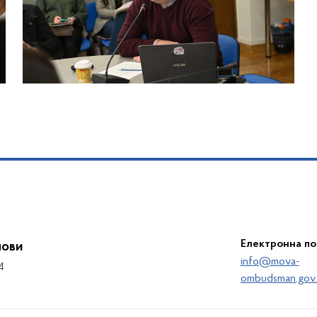
Електронна п
мови
info@mova-
4
ombudsman.gov.