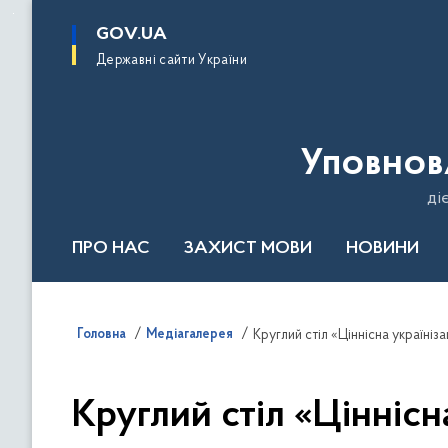
до
основного
GOV.UA
вмісту
Державні сайти України
Уповнов
ді
ПРО НАС
ЗАХИСТ МОВИ
НОВИНИ
Річний звіт 2024
Головна
Медіагалерея
Круглий стіл «Ціннісна українізац
Круглий стіл «Ціннісна 