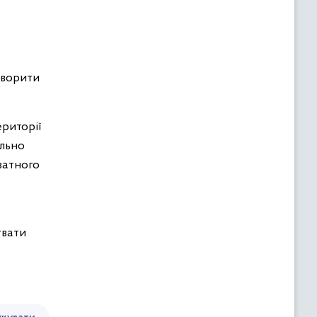
оворити
ериторії
ельно
ватного
увати