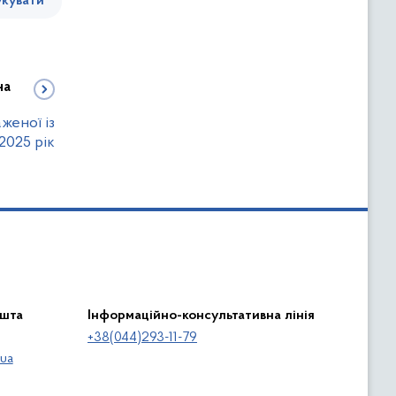
кувати
на
женої із
2025 рік
ошта
Інформаційно-консультативна лінія
+38(044)293-11-79
ua