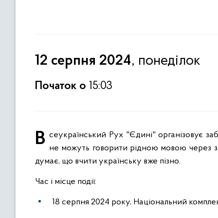
, понеділок
12 серпня 2024
Початок о
15:03
Всеукраїнський Рух "Єдині" організовує забіг до Дня Незалежності, щоб висловити підтримку українцям, які
не можуть говорити рідною мовою через заг
думає, що вчити українську вже пізно.
Час і місце події:
18 серпня 2024 року, Національний комплекс