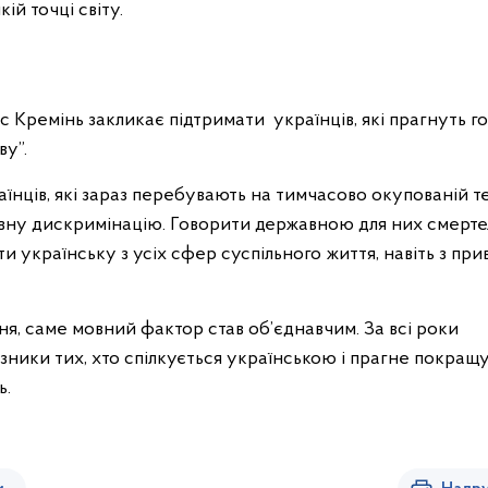
ій точці світу.
 Кремінь закликає підтримати українців, які прагнуть г
ву”.
аїнців, які зараз перебувають на тимчасово окупованій т
мовну дискримінацію. Говорити державною для них смерт
и українську з усіх сфер суспільного життя, навіть з при
я, саме мовний фактор став об’єднавчим. За всі роки
зники тих, хто спілкується українською і прагне покращ
ь.