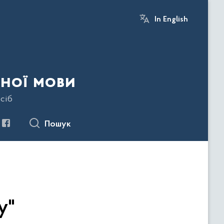
In English
ної мови
сіб
Пошук
у"