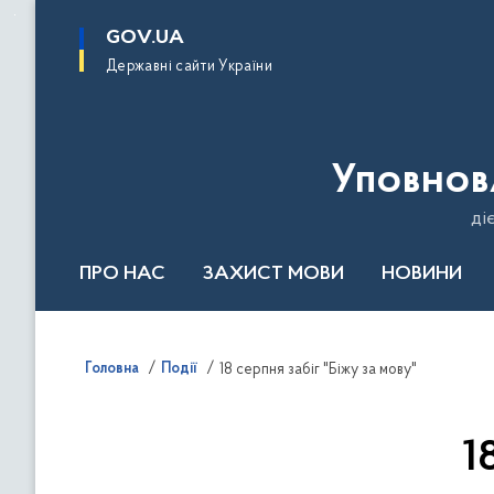
до
основного
GOV.UA
вмісту
Державні сайти України
Уповнов
ді
ПРО НАС
ЗАХИСТ МОВИ
НОВИНИ
Річний звіт 2024
Головна
Події
18 серпня забіг "Біжу за мову"
1