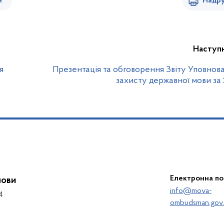
и
Надру
Наступ
я
Презентація та обговорення Звіту Уповнова
захисту державної мови за 
Електронна п
мови
info@mova-
4
ombudsman.gov.