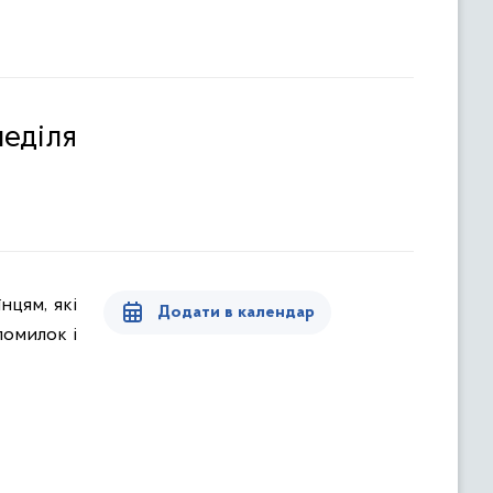
неділя
Додати в календар
помилок і