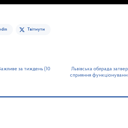
edin
Твітнути
Важливе за тиждень (10
Львівська облрада затве
сприяння функціонуванню