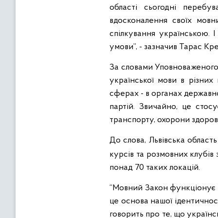
області сьогодні перебу
вдосконалення своїх мовн
спілкування українською. 
умови”, - зазначив Тарас Кр
За словами Уповноваженого,
української мови в різних 
сферах - в органах державно
партій. Звичайно, це стос
транспорту, охорони здоров’
До слова, Львівська област
курсів та розмовних клубів
понад 70 таких локацій.
“Мовний Закон функціонує вж
це основа нашої ідентичност
говорить про те, що українс