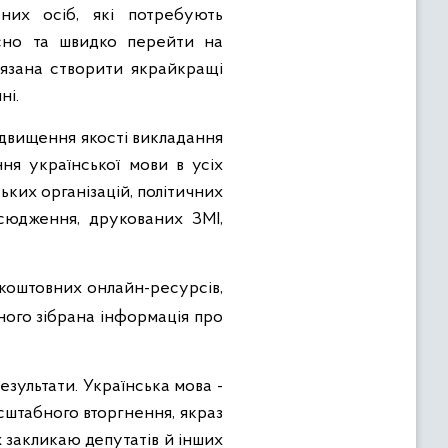
них осіб, які потребують
існо та швидко перейти на
’язана створити якрайкращі
ні.
ідвищення якості викладання
ння української мови в усіх
ьких організацій, політичних
всюдження, друкованих ЗМІ,
зкоштовних онлайн-ресурсів,
ого зібрана інформація про
езультати. Українська мова -
асштабного вторгнення, якраз
ж закликаю депутатів й інших