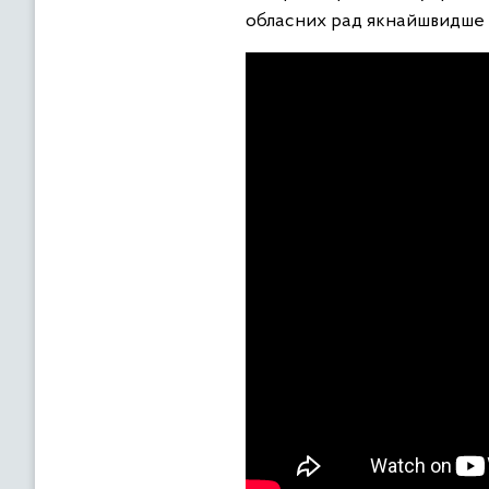
обласних рад якнайшвидше р