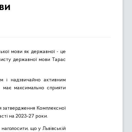
ви
хисту державної мови Тарас
им і надзвичайно активним
а має максимально сприяти
ня затвердження Комплексної
сті на 2023-27 роки.
наголосити, що у Львівській