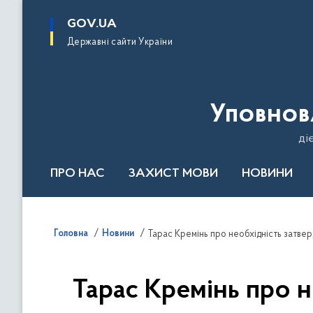
до
основного
GOV.UA
вмісту
Державні сайти України
Уповнов
ді
ПРО НАС
ЗАХИСТ МОВИ
НОВИНИ
Річний звіт 2024
Головна
Новини
Тарас Кремінь про необхідність затве
Тарас Кремінь про 