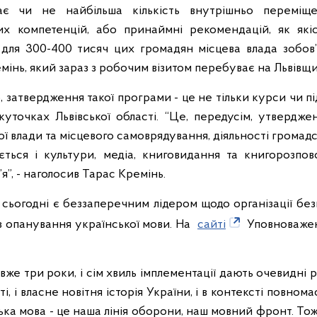
ває чи не найбільша кількість внутрішньо переміще
их компетенцій, або принаймні рекомендацій, як як
І для 300-400 тисяч цих громадян місцева влада зобов
емінь, який зараз з робочим візитом перебуває на Львівщи
 затвердження такої програми - це не тільки курси чи п
куточках Львівської області. “Це, передусім, утвердже
ї влади та місцевого самоврядування, діяльності громадс
ується і культури, медіа, книговидання та книгорозпо
я”, - наголосив Тарас Кремінь.
ь сьогодні є беззаперечним лідером щодо організації бе
 з опанування української мови. На
сайті
Уповноважен
е три роки, і сім хвиль імплементації дають очевидні р
і, і власне новітня історія України, і в контексті повном
ька мова - це наша лінія оборони, наш мовний фронт. То