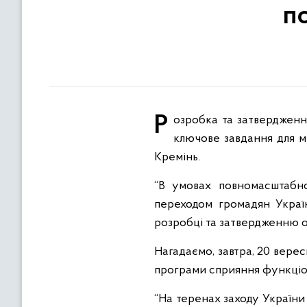
п
Розробка та затвердження обласних програм сприяння функціонуванню української мови як державної - це
ключове завдання для м
Кремінь.
“В умовах повномасштабно
переходом громадян Украї
розробці та затвердженню о
Нагадаємо, завтра, 20 вере
програми сприяння функціон
“На теренах заходу України