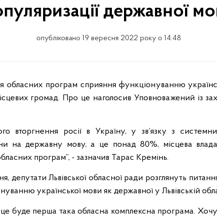
опуляризації державної мо
опубліковано 19 вересня 2022 року о 14:48
ісцевих громад. Про це наголосив Уповноважений із за
го вторгнення росії в Україну, у зв’язку з системн
ни на державну мову, а це понад 80%, місцева влад
бласних програм”, - зазначив Тарас Кремінь.
сня, депутати Львівської обласної ради розглянуть питан
уванню української мови як державної у Львівській обла
 це буде перша така обласна комплексна програма. Хочу 