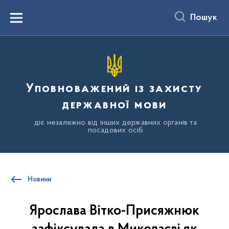
до
основного
Пошук
вмісту
Menu
Уповноважений із захисту
державної мови
діє незалежно від інших державних органів та
посадових осіб
Новини
Ярослава Вітко-Присяжнюк